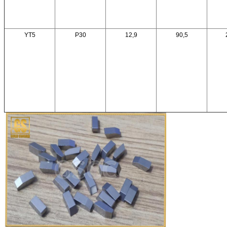
YT5
P30
12,9
90,5