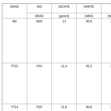
GRAD
ISO
DICHTE
HÄRTE
GRAD
(g/cm3)
(HRA)
(
W2
M20
13
90,6
YT15
P10
11,4
91,5
YT14
P20
11,6
90,8