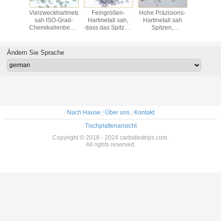
rte
Vielzweckhartmetall
Feingrößen-
Hohe Präzisions-
Niedri
rtmetall-
sah ISO-Grad-
Hartmetall sah,
Hartmetall sah
legierter
ippte
Chemikalienbeständigkeit
dass das Spitzen
Spitzen,
Hartmeta
euge,
der Spitzen-P10
gepaßte
Sägeblatt-
Grad der S
llschneiden
Aufschlitzen
Spitzen-einfaches
W2 N 18
eblätter
Schneider-lange
Schweißen
TR
Ändern Sie Sprache
Lebensdauer sah
Nach Hause
|
Über uns
|
Kontakt
Tischplattenansicht
Copyright © 2018 - 2024 carbidestrips.com.
All rights reserved.