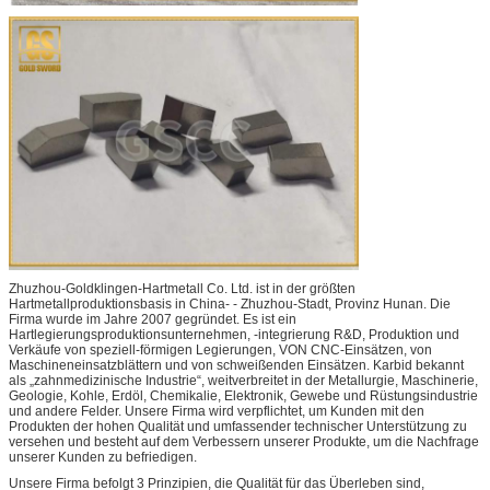
Zhuzhou-Goldklingen-Hartmetall Co. Ltd. ist in der größten
Hartmetallproduktionsbasis in China- - Zhuzhou-Stadt, Provinz Hunan. Die
Firma wurde im Jahre 2007 gegründet. Es ist ein
Hartlegierungsproduktionsunternehmen, -integrierung R&D, Produktion und
Verkäufe von speziell-förmigen Legierungen, VON CNC-Einsätzen, von
Maschineneinsatzblättern und von schweißenden Einsätzen. Karbid bekannt
als „zahnmedizinische Industrie“, weitverbreitet in der Metallurgie, Maschinerie,
Geologie, Kohle, Erdöl, Chemikalie, Elektronik, Gewebe und Rüstungsindustrie
und andere Felder. Unsere Firma wird verpflichtet, um Kunden mit den
Produkten der hohen Qualität und umfassender technischer Unterstützung zu
versehen und besteht auf dem Verbessern unserer Produkte, um die Nachfrage
unserer Kunden zu befriedigen.
Unsere Firma befolgt 3 Prinzipien, die Qualität für das Überleben sind,