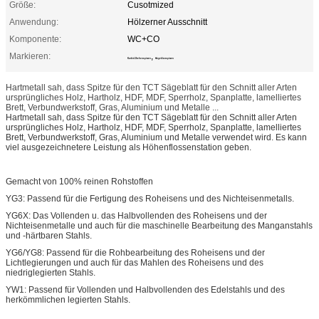
Größe:
Cusotmized
Anwendung:
Hölzerner Ausschnitt
Komponente:
WC+CO
Markieren:
,
Karbid-Drehenspitzen
Sägeblattspitzen
Hartmetall sah, dass Spitze für den TCT Sägeblatt für den Schnitt aller Arten
ursprüngliches Holz, Hartholz, HDF, MDF, Sperrholz, Spanplatte, lamelliertes
Brett, Verbundwerkstoff, Gras, Aluminium und Metalle ...
Hartmetall sah, dass Spitze für den TCT Sägeblatt für den Schnitt aller Arten
ursprüngliches Holz, Hartholz, HDF, MDF, Sperrholz, Spanplatte, lamelliertes
Brett, Verbundwerkstoff, Gras, Aluminium und Metalle verwendet wird. Es kann
viel ausgezeichnetere Leistung als Höhenflossenstation geben.
Gemacht von 100% reinen Rohstoffen
YG3: Passend für die Fertigung des Roheisens und des Nichteisenmetalls.
YG6X: Das Vollenden u. das Halbvollenden des Roheisens und der
Nichteisenmetalle und auch für die maschinelle Bearbeitung des Manganstahls
und -härtbaren Stahls.
YG6/YG8: Passend für die Rohbearbeitung des Roheisens und der
Lichtlegierungen und auch für das Mahlen des Roheisens und des
niedriglegierten Stahls.
YW1: Passend für Vollenden und Halbvollenden des Edelstahls und des
herkömmlichen legierten Stahls.