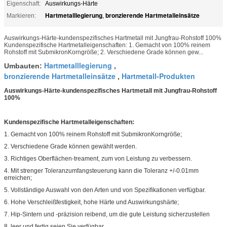
Eigenschaft:
Auswirkungs-Härte
Hartmetalllegierung
bronzierende Hartmetalleinsätze
Markieren:
,
Auswirkungs-Härte-kundenspezifisches Hartmetall mit Jungfrau-Rohstoff 100%
Kundenspezifische Hartmetalleigenschaften: 1. Gemacht von 100% reinem
Rohstoff mit SubmikronKorngröße; 2. Verschiedene Grade können gew...
Hartmetalllegierung
Umbauten:
,
bronzierende Hartmetalleinsätze
Hartmetall-Produkten
,
Auswirkungs-Härte-kundenspezifisches Hartmetall mit Jungfrau-Rohstoff
100%
Kundenspezifische Hartmetalleigenschaften:
1. Gemacht von 100% reinem Rohstoff mit SubmikronKorngröße;
2. Verschiedene Grade können gewählt werden.
3. Richtiges Oberflächen-treament, zum von Leistung zu verbessern.
4. Mit strenger Toleranzumfangsteuerung kann die Toleranz +/-0.01mm
erreichen;
5. Vollständige Auswahl von den Arten und von Spezifikationen verfügbar.
6. Hohe Verschleißfestigkeit, hohe Härte und Auswirkungshärte;
7. Hip-Sintern und -präzision reibend, um die gute Leistung sicherzustellen
8. leer und fertig seien Sie verfügbar