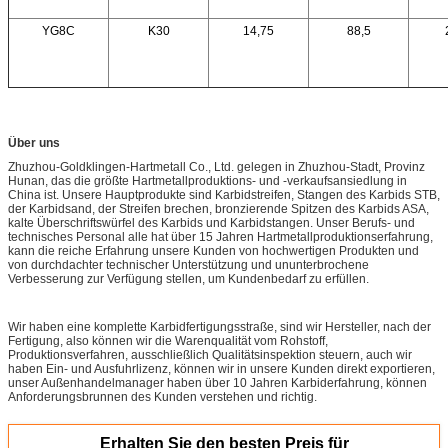
YG8C
K30
14,75
88,5
Über uns
Zhuzhou-Goldklingen-Hartmetall Co., Ltd. gelegen in Zhuzhou-Stadt, Provinz
Hunan, das die größte Hartmetallproduktions- und -verkaufsansiedlung in
China ist. Unsere Hauptprodukte sind Karbidstreifen, Stangen des Karbids STB,
der Karbidsand, der Streifen brechen, bronzierende Spitzen des Karbids ASA,
kalte Überschriftswürfel des Karbids und Karbidstangen. Unser Berufs- und
technisches Personal alle hat über 15 Jahren Hartmetallproduktionserfahrung,
kann die reiche Erfahrung unsere Kunden von hochwertigen Produkten und
von durchdachter technischer Unterstützung und ununterbrochene
Verbesserung zur Verfügung stellen, um Kundenbedarf zu erfüllen.
Wir haben eine komplette Karbidfertigungsstraße, sind wir Hersteller, nach der
Fertigung, also können wir die Warenqualität vom Rohstoff,
Produktionsverfahren, ausschließlich Qualitätsinspektion steuern, auch wir
haben Ein- und Ausfuhrlizenz, können wir in unsere Kunden direkt exportieren,
unser Außenhandelmanager haben über 10 Jahren Karbiderfahrung, können
Anforderungsbrunnen des Kunden verstehen und richtig.
Erhalten Sie den besten Preis für