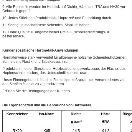
9. Alle Rohstoffe werden im Hinblick auf Dichte, Härte und TRA und HV30 vor
Gebrauch geprüft
10. Jedes Stück des Produktes läuft Inprozeß und Endprüfung durch
11. Sehr gute mechanische &chemical Stabilität haben;
12. Hohe Qualität u. angemessener Preis- u. schnellerlieferungs- u.
besterservice.
Kundenspezifische Hartmetall-Anwendungen
Normalerweise stark verwendet für allgemeine hölzerne Schneider/hölzerner
Schneider-, Plastik- und Tabakausschnitt
Produktion in einer Strecke der Holzbearbeitungswerkzeuge, der Fläche, des
Hopfenschnittmeisters, des Unterschnittmeisters usw.
Unser Firmengebrauch brachte Formteilprozeß voran, um verschiedenes von
den Streifen /blanks zu zu produzieren
Erfüllen Sie die Bedingungen des Kunden.
Die Eigenschaften und die Gebräuche von Hartmetall
Kennzeichen
Iso-Norm
Dichte
Härte
Biege
g-/cm³
HRA
≥
RX20
K05
14,5
91,2