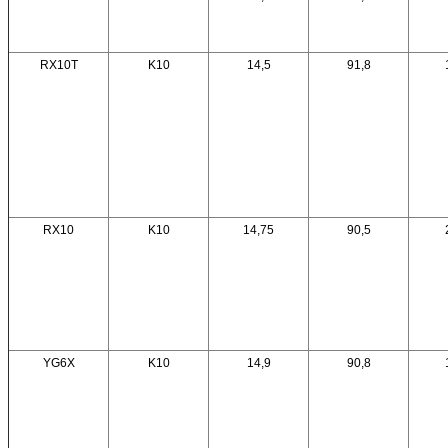
RX10T
K10
14,5
91,8
RX10
K10
14,75
90,5
YG6X
K10
14,9
90,8