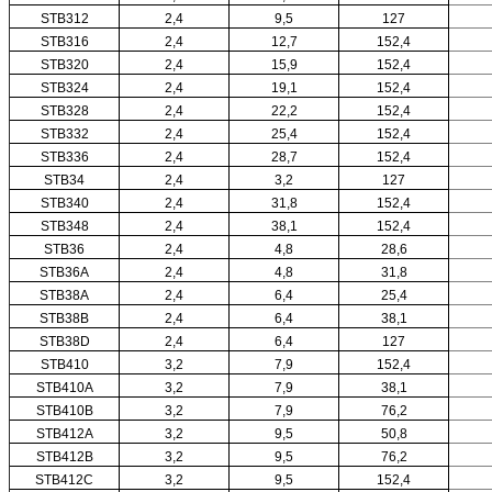
STB312
2,4
9,5
127
STB316
2,4
12,7
152,4
STB320
2,4
15,9
152,4
STB324
2,4
19,1
152,4
STB328
2,4
22,2
152,4
STB332
2,4
25,4
152,4
STB336
2,4
28,7
152,4
STB34
2,4
3,2
127
STB340
2,4
31,8
152,4
STB348
2,4
38,1
152,4
STB36
2,4
4,8
28,6
STB36A
2,4
4,8
31,8
STB38A
2,4
6,4
25,4
STB38B
2,4
6,4
38,1
STB38D
2,4
6,4
127
STB410
3,2
7,9
152,4
STB410A
3,2
7,9
38,1
STB410B
3,2
7,9
76,2
STB412A
3,2
9,5
50,8
STB412B
3,2
9,5
76,2
STB412C
3,2
9,5
152,4