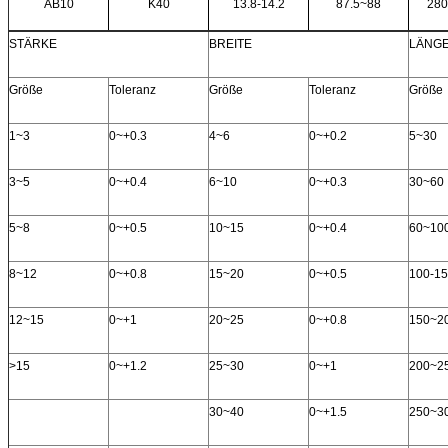
AB10
K40
13.8-14.2
87.5~88
280
STÄRKE
BREITE
LÄNG
Größe
Toleranz
Größe
Toleranz
Größe
1~3
0~+0.3
4~6
0~+0.2
5~30
3~5
0~+0.4
6~10
0~+0.3
30~60
5~8
0~+0.5
10~15
0~+0.4
60~10
8~12
0~+0.8
15~20
0~+0.5
100-1
12~15
0~+1
20~25
0~+0.8
150~2
>15
0~+1.2
25~30
0~+1
200~2
30~40
0~+1.5
250~3