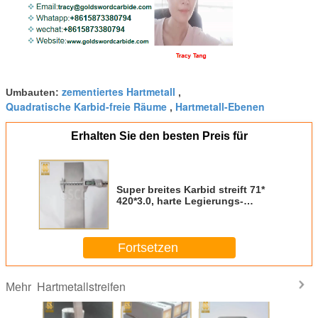
zementiertes Hartmetall
Umbauten:
,
Quadratische Karbid-freie Räume
Hartmetall-Ebenen
,
Erhalten Sie den besten Preis für
Super breites Karbid streift 71*
420*3.0, harte Legierungs-
Quadrat-Karbid-freie Räume,
Karbid-Quadrat-Vorrat für das
Blatt-Schärfen ab
Fortsetzen
Hartmetallstreifen
Mehr