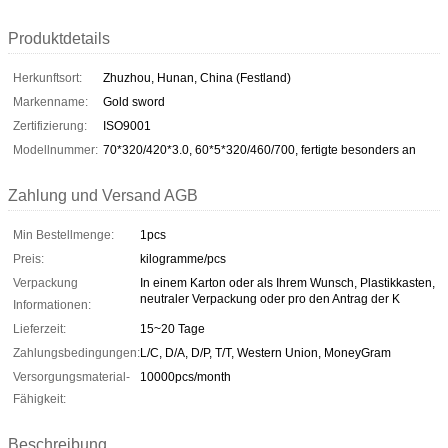
Produktdetails
Herkunftsort:
Zhuzhou, Hunan, China (Festland)
Markenname:
Gold sword
Zertifizierung:
ISO9001
Modellnummer:
70*320/420*3.0, 60*5*320/460/700, fertigte besonders an
Zahlung und Versand AGB
Min Bestellmenge:
1pcs
Preis:
kilogramme/pcs
Verpackung
In einem Karton oder als Ihrem Wunsch, Plastikkasten,
neutraler Verpackung oder pro den Antrag der K
Informationen:
Lieferzeit:
15~20 Tage
Zahlungsbedingungen:
L/C, D/A, D/P, T/T, Western Union, MoneyGram
Versorgungsmaterial-
10000pcs/month
Fähigkeit:
Beschreibung