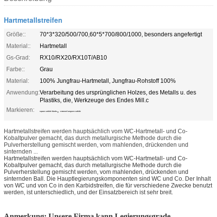
Hartmetallstreifen
Größe::
70*3*320/500/700,60*5*700/800/1000, besonders angefertigt
Material::
Hartmetall
Gs-Grad:
RX10/RX20/RX10T/AB10
Farbe::
Grau
Material:
100% Jungfrau-Hartmetall, Jungfrau-Rohstoff 100%
Anwendung:
Verarbeitung des ursprünglichen Holzes, des Metalls u. des
Plastiks, die, Werkzeuge des Endes Mill.c
Markieren:
,
square carbide blanks
cemented tungsten carbide
Hartmetallstreifen werden hauptsächlich vom WC-Hartmetall- und Co-
Kobaltpulver gemacht, das durch metallurgische Methode durch die
Pulverherstellung gemischt werden, vom mahlenden, drückenden und
sinternden ...
Hartmetallstreifen werden hauptsächlich vom WC-Hartmetall- und Co-
Kobaltpulver gemacht, das durch metallurgische Methode durch die
Pulverherstellung gemischt werden, vom mahlenden, drückenden und
sinternden Ball. Die Hauptlegierungskomponenten sind WC und Co. Der Inhalt
von WC und von Co in den Karbidstreifen, die für verschiedene Zwecke benutzt
werden, ist unterschiedlich, und der Einsatzbereich ist sehr breit.
Anmerkung: Unsere Firma kann Legierungsgrade