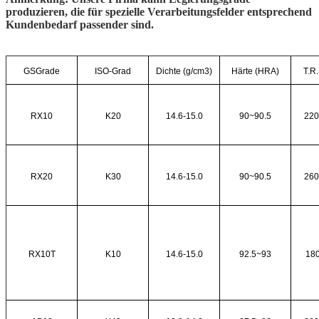
produzieren, die für spezielle Verarbeitungsfelder entsprechend
Kundenbedarf passender sind.
GSGrade
ISO-Grad
Dichte (g/cm3)
Härte (HRA)
T.R
RX10
K20
14.6-15.0
90~90.5
220
RX20
K30
14.6-15.0
90~90.5
260
RX10T
K10
14.6-15.0
92.5~93
18