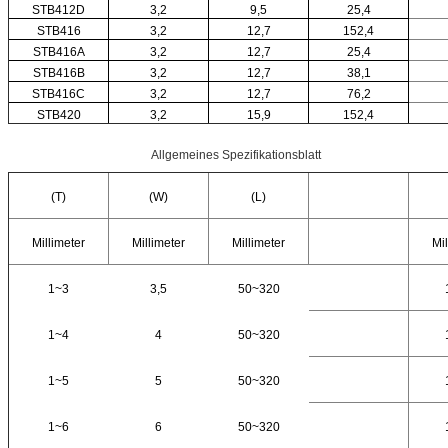
STB412D
3,2
9,5
25,4
STB416
3,2
12,7
152,4
STB416A
3,2
12,7
25,4
STB416B
3,2
12,7
38,1
STB416C
3,2
12,7
76,2
STB420
3,2
15,9
152,4
Allgemeines Spezifikationsblatt
(T)
(W)
(L)
Millimeter
Millimeter
Millimeter
Mil
1~3
3,5
50~320
1~4
4
50~320
1~5
5
50~320
1~6
6
50~320