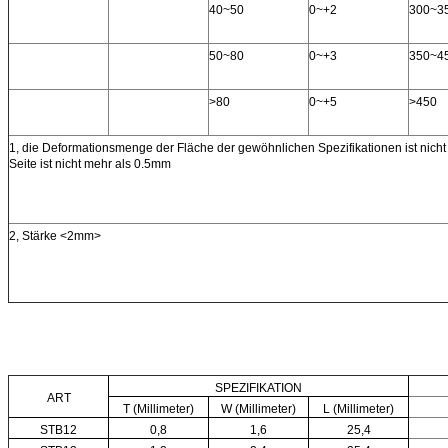
40~50
0~+2
300~3
50~80
0~+3
350~4
>80
0~+5
>450
1, die Deformationsmenge der Fläche der gewöhnlichen Spezifikationen ist nich
Seite ist nicht mehr als 0.5mm
2, Stärke <2mm>
SPEZIFIKATION
ART
T (Millimeter)
W (Millimeter)
L (Millimeter)
STB12
0,8
1,6
25,4