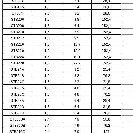
STB13
1,2
2,4
25,4
STB13A
1,2
2,4
20,6
STB14
2,0
3,2
28,6
STB206
1,6
4,8
152,4
STB208
1,6
6,4
152,4
STB210
1,6
7,9
152,4
STB212
1,6
9,5
152,4
STB216
1,6
12,7
152,4
STB220
1,6
15,9
152,4
STB224
1,6
19,1
152,4
STB228
1,6
22,2
152,4
STB24A
1,6
3,2
25,4
STB24B
1,6
3,2
76,2
STB24C
1,6
3,2
31,8
STB26A
1,6
4,8
25,4
STB26C
1,6
4,8
76,2
STB28A
1,6
6,4
25,4
STB28B
1,6
6,4
31,8
STB28D
1,6
6,4
76,2
STB310A
2,4
7,9
50,8
STB310B
2,4
7,9
76,2
STB310C
2,4
7,9
127