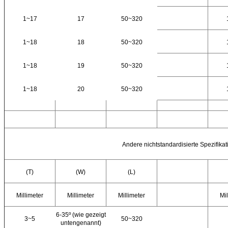
1~17
17
50~320
1~18
18
50~320
1~18
19
50~320
1~18
20
50~320
Andere nichtstandardisierte Spezifika
(T)
(W)
(L)
Millimeter
Millimeter
Millimeter
Mil
6-35º (wie gezeigt
3~5
50~320
untengenannt)