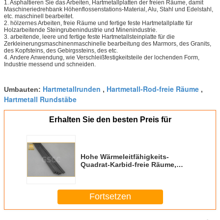
1. Asphaltieren Sie das Arbeiten, Hartmetallplatten der freien Räume, damit
Maschineriedrehbank Höhenflossenstations-Material, Alu, Stahl und Edelstahl,
etc. maschinell bearbeitet.
2. hölzernes Arbeiten, freie Räume und fertige feste Hartmetallplatte für
Holzarbeitende Steingrubenindustrie und Minenindustrie.
3. arbeitende, leere und fertige feste Hartmetallsteinplatte für die
Zerkleinerungsmaschinenmaschinelle bearbeitung des Marmors, des Granits,
des Kopfsteins, des Gebirgssteins, des etc.
4. Andere Anwendung, wie Verschleißfestigkeitsteile der lochenden Form,
Industrie messend und schneiden.
Hartmetallrunden
Hartmetall-Rod-freie Räume
Umbauten:
,
,
Hartmetall Rundstäbe
Erhalten Sie den besten Preis für
Hohe Wärmeleitfähigkeits-
Quadrat-Karbid-freie Räume,
Wolframflache Stange 2500 MPa
Fortsetzen