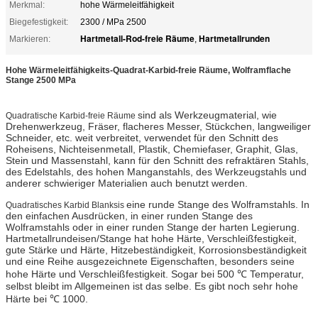
Merkmal:
hohe Wärmeleitfähigkeit
Biegefestigkeit:
2300 / MPa 2500
Hartmetall-Rod-freie Räume
Hartmetallrunden
Markieren:
,
Hohe Wärmeleitfähigkeits-Quadrat-Karbid-freie Räume, Wolframflache
Stange 2500 MPa
sind als Werkzeugmaterial, wie
Quadratische Karbid-freie Räume
Drehenwerkzeug, Fräser, flacheres Messer, Stückchen, langweiliger
Schneider, etc. weit verbreitet, verwendet für den Schnitt des
Roheisens, Nichteisenmetall, Plastik, Chemiefaser, Graphit, Glas,
Stein und Massenstahl, kann für den Schnitt des refraktären Stahls,
des Edelstahls, des hohen Manganstahls, des Werkzeugstahls und
anderer schwieriger Materialien auch benutzt werden.
eine runde Stange des Wolframstahls. In
Quadratisches Karbid Blanksis
den einfachen Ausdrücken, in einer runden Stange des
Wolframstahls oder in einer runden Stange der harten Legierung.
Hartmetallrundeisen/Stange hat hohe Härte, Verschleißfestigkeit,
gute Stärke und Härte, Hitzebeständigkeit, Korrosionsbeständigkeit
und eine Reihe ausgezeichnete Eigenschaften, besonders seine
hohe Härte und Verschleißfestigkeit. Sogar bei 500 ℃ Temperatur,
selbst bleibt im Allgemeinen ist das selbe. Es gibt noch sehr hohe
Härte bei ℃ 1000.