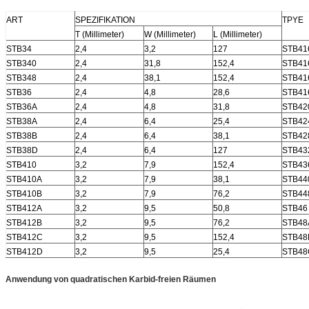
ART
SPEZIFIKATION
TPYE
T (Millimeter)
W (Millimeter)
L (Millimeter)
STB34
2,4
3,2
127
STB41
STB340
2,4
31,8
152,4
STB41
STB348
2,4
38,1
152,4
STB41
STB36
2,4
4,8
28,6
STB41
STB36A
2,4
4,8
31,8
STB42
STB38A
2,4
6,4
25,4
STB42
STB38B
2,4
6,4
38,1
STB42
STB38D
2,4
6,4
127
STB43
STB410
3,2
7,9
152,4
STB43
STB410A
3,2
7,9
38,1
STB44
STB410B
3,2
7,9
76,2
STB44
STB412A
3,2
9,5
50,8
STB46
STB412B
3,2
9,5
76,2
STB48
STB412C
3,2
9,5
152,4
STB48
STB412D
3,2
9,5
25,4
STB48
Anwendung von quadratischen Karbid-freien Räumen