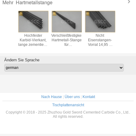
Hartmetallstange
Mehr
ter
Hochfester
Verschleißfestigkeits-
Nicht
Hohe H
igkeits-
Karbid-Vierkant,
Hartmetall-Stange
Eisenstangen-
Hartmetall
etall-
lange zementierte
für
Vorrat 14,95 G
für den S
earbeitungs-
Hartmetall-
Holzbearbeitungs-
des
von Arte
er
 einfach
Ebenen
Steingrube Iso-
metallhartmetall-
Hol
ert zu
Norm
Vierkant-/Wolfram/cm-
kundenge
Ändern Sie Sprache
den
³
Grö
Nach Hause
|
Über uns
|
Kontakt
Tischplattenansicht
Copyright © 2018 - 2025 Zhuzhou Gold Sword Cemented Carbide Co., Ltd..
All rights reserved.