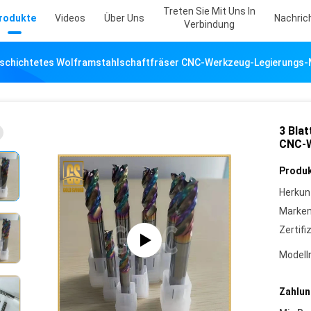
Treten Sie Mit Uns In
rodukte
Videos
Über Uns
Nachric
Verbindung
eschichtetes Wolframstahlschaftfräser CNC-Werkzeug-Legierungs-
3 Bla
CNC-W
Produk
Herkun
Marke
Zertifi
Model
Zahlun