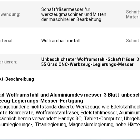
Schaftfräsermesser für
Schnit
nwendung:
werkzeugmaschinen und Mitten
Materi
der maschinellen Bearbeitung
terial:
Wolframhartmetall
Schnit
Unbeschichteter Wolframstahl-Schaftfräser
,
3
rkieren:
55 Grad CNC-Werkzeug-Legierungs-Messer
kt-Beschreibung
ad-Wolframstahl-und Aluminiumdes messer-3 Blatt-unbesc
eug-Legierungs-Messer-Fertigung
ngebundene nichtstandardisierte Werkzeuge wie Edelstahlhoc
mte Bohrgeräte, Wolframstahlfräser, Edelstahlmesser, Aluminiu
ächlich herein verwendet: Handys 3C, Tablet-Computer, Uhrgehäu
iumlegierungs-, Titanlegierung, Magnesiumlegierung, hohe Härte