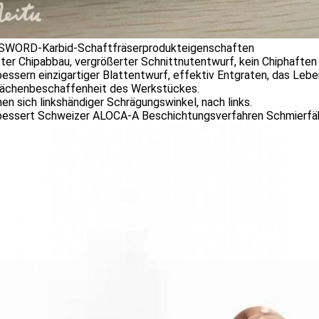
WORD-Karbid-Schaftfräserprodukteigenschaften
tter Chipabbau, vergrößerter Schnittnutentwurf, kein Chiphaften
bessern einzigartiger Blattentwurf, effektiv Entgraten, das Le
lächenbeschaffenheit des Werkstückes.
hen sich linkshändiger Schrägungswinkel, nach links.
rbessert Schweizer ALOCA-A Beschichtungsverfahren Schmierfäh