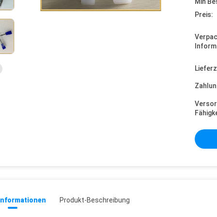
Min Be
Preis:
Verpa
Inform
Lieferz
Zahlun
Versor
Fähigke
informationen
Produkt-Beschreibung