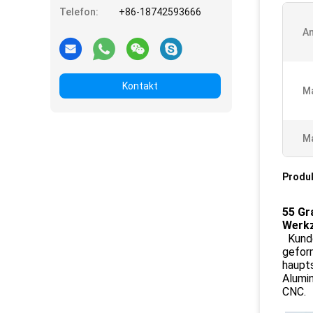
Telefon:
+86-18742593666
A
Kontakt
Ma
Ma
Produ
55 Gr
Werkz
Kunde
gefor
haupts
Alumin
CNC.