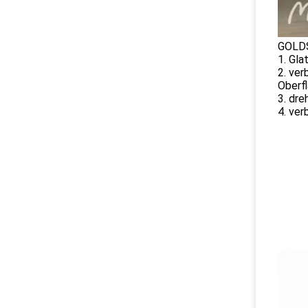
GOLDS
1. Gla
2. ver
Oberf
3. dre
4. ve