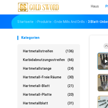
Haus
P
Startseite
Produkte
Ende Mills And Drills
3 Blatt-Unb
Kategorien
Hartmetallstreifen
(136)
Karbidabnutzungsstreifen
(66)
Hartmetallstange
(24)
Hartmetall-Freie Räume
(30)
Hartmetall-Blatt
(21)
Hartmetall-Platte
(20)
Hartmetallblatt
(31)