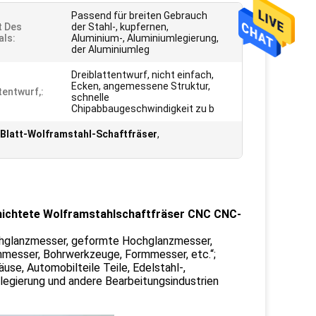
Passend für breiten Gebrauch
t Des
der Stahl-, kupfernen,
als:
Aluminium-, Aluminiumlegierung,
der Aluminiumleg
Dreiblattentwurf, nicht einfach,
Ecken, angemessene Struktur,
tentwurf,:
schnelle
Chipabbaugeschwindigkeit zu b
 Blatt-Wolframstahl-Schaftfräser
,
hichtete Wolframstahlschaftfräser CNC CNC-
hglanzmesser, geformte Hochglanzmesser,
mmesser, Bohrwerkzeuge, Formmesser, etc.“;
se, Automobilteile Teile, Edelstahl-,
legierung und andere Bearbeitungsindustrien