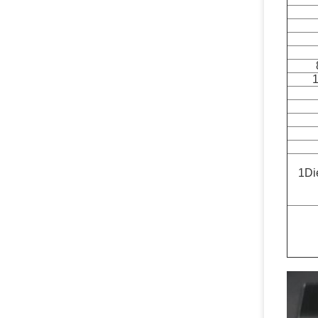
1
1Di