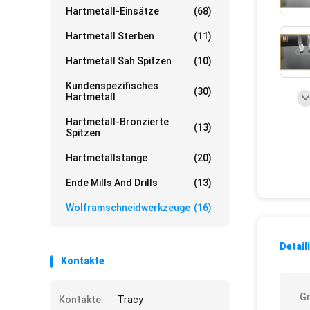
Hartmetall-Einsätze
(68)
Hartmetall Sterben
(11)
Hartmetall Sah Spitzen
(10)
Kundenspezifisches
(30)
Hartmetall
Hartmetall-Bronzierte
(13)
Spitzen
Hartmetallstange
(20)
Ende Mills And Drills
(13)
Wolframschneidwerkzeuge
(16)
Detail
Kontakte
Gr
Kontakte:
Tracy