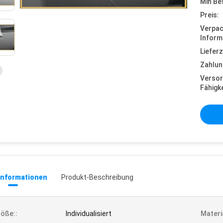
Min Be
Preis:
Verpa
Inform
Lieferz
Zahlun
Versor
Fähigke
informationen
Produkt-Beschreibung
öße::
Individualisiert
Materia