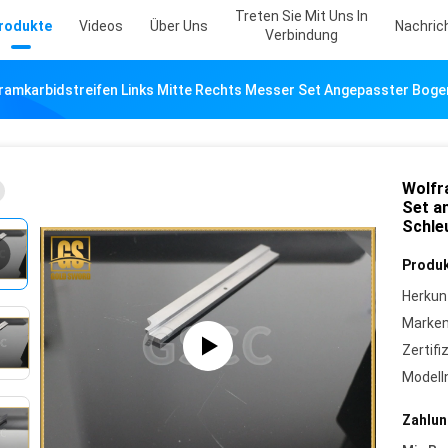
Treten Sie Mit Uns In
rodukte
Videos
Über Uns
Nachric
Verbindung
ramkarbidstreifen Links Mitte Rechts Messer Set Angepasster Boge
Wolfr
Set a
Schle
Produk
Herkun
Marke
Zertifi
Model
Zahlun