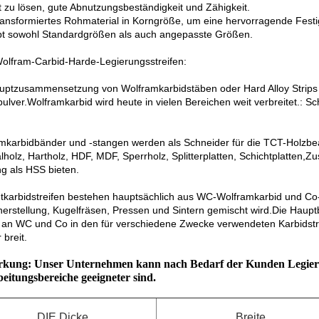
t zu lösen, gute Abnutzungsbeständigkeit und Zähigkeit.
ransformiertes Rohmaterial in Korngröße, um eine hervorragende Festig
bt sowohl Standardgrößen als auch angepasste Größen.
olfram-Carbid-Harde-Legierungsstreifen:
uptzusammensetzung von Wolframkarbidstäben oder Hard Alloy Strips 
pulver.Wolframkarbid wird heute in vielen Bereichen weit verbreitet.: 
mkarbidbänder und -stangen werden als Schneider für die TCT-Holzbe
alholz, Hartholz, HDF, MDF, Sperrholz, Splitterplatten, Schichtplatten
ng als HSS bieten.
karbidstreifen bestehen hauptsächlich aus WC-Wolframkarbid und Co-K
herstellung, Kugelfräsen, Pressen und Sintern gemischt wird.Die Haup
 an WC und Co in den für verschiedene Zwecke verwendeten Karbidstre
 breit.
ung: Unser Unternehmen kann nach Bedarf der Kunden Legierungs
eitungsbereiche geeigneter sind.
DIE Dicke
Breite