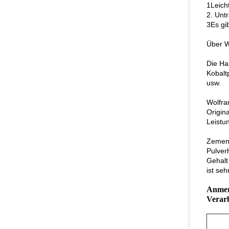
1Leich
2. Unt
3Es gi
Über W
Die Ha
Kobalt
usw.
Wolfra
Origin
Leistu
Zement
Pulver
Gehalt
ist sehr
Anmerk
Verarb