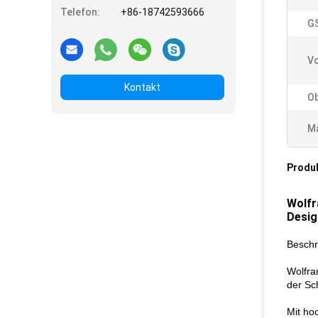
Telefon:
+86-18742593666
GS
Vo
Kontakt
Ob
Ma
Produ
Wolfr
Desig
Beschr
Wolfra
der Sc
Mit ho