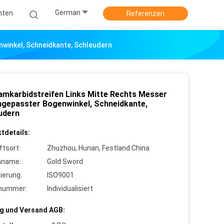
German
hten
Referenzen
nwinkel, Schneidkante, Schleudern
amkarbidstreifen Links Mitte Rechts Messer
ngepasster Bogenwinkel, Schneidkante,
udern
tdetails:
ftsort:
Zhuzhou, Hunan, Festland China
nname:
Gold Sword
zierung:
ISO9001
lnummer:
Individualisiert
g und Versand AGB: