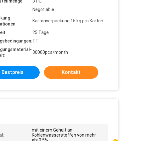
stellmenge:
3 PC
Negotiable
ckung
Kartonverpackung 15 kg pro Karton
ationen:
eit:
25 Tage
gsbedingungen:
TT
gungsmaterial-
30000pcs/month
it:
Bestpreis
Kontakt
mit einem Gehalt an
l::
Kohlenwasserstoffen von mehr
als 0,5%