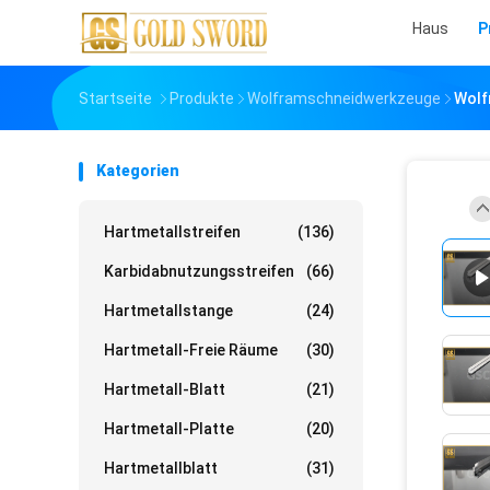
Haus
P
Startseite
Produkte
Wolframschneidwerkzeuge
Wolf
Kategorien
Hartmetallstreifen
(136)
Karbidabnutzungsstreifen
(66)
Hartmetallstange
(24)
Hartmetall-Freie Räume
(30)
Hartmetall-Blatt
(21)
Hartmetall-Platte
(20)
Hartmetallblatt
(31)