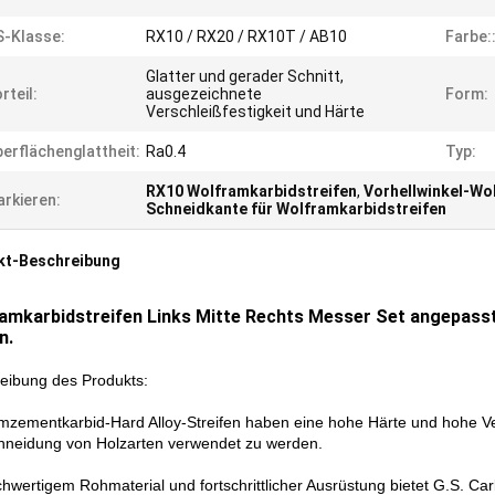
-Klasse:
RX10 / RX20 / RX10T / AB10
Farbe:
Glatter und gerader Schnitt,
rteil:
ausgezeichnete
Form:
Verschleißfestigkeit und Härte
erflächenglattheit:
Ra0.4
Typ:
RX10 Wolframkarbidstreifen
,
Vorhellwinkel-Wo
rkieren:
Schneidkante für Wolframkarbidstreifen
kt-Beschreibung
amkarbidstreifen Links Mitte Rechts Messer Set angepasst
n.
eibung des Produkts:
mzementkarbid-Hard Alloy-Streifen haben eine hohe Härte und hohe Vers
hneidung von Holzarten verwendet zu werden.
chwertigem Rohmaterial und fortschrittlicher Ausrüstung bietet G.S. Ca