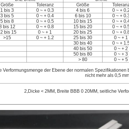
Größe
Toleranz
Größe
Toleran
1 bis 3
0 ~ + 0.3
4 bis 6
0 ~ + 0.
3 bis 5
0 ~ + 0.4
6 bis 10
0 ~ + 0.
5 bis 8
0 ~ + 0.5
10 bis 15
0 ~ + 0.
8 bis 12
0 ~ + 0.8
15 bis 20
0 ~ + 0.
2 bis 15
0 ~ + 1
20 bis 25
0 ~ + 0.
>15
0 ~ + 1.2
25 bis 30
0 ~ + 1
30 bis 40
0 ~ + 1.
40 bis 50
0 ~ + 2
50 bis 80
0 ~ + 3
> 80
0 ~ + 5
e Verformungsmenge der Ebene der normalen Spezifikationen be
nicht mehr als 0,5 mm
2,Dicke < 2MM, Breite BBB 0 20MM, seitliche Verf