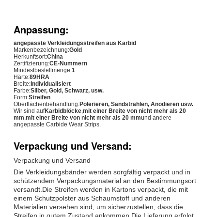
Anpassung:
angepasste Verkleidungsstreifen aus Karbid
Markenbezeichnung:
Gold
Herkunftsort:
China
Zertifizierung:
CE-Nummern
Mindestbestellmenge:
1
Härte:
89HRA
Breite:
Individualisiert
Farbe:
Silber, Gold, Schwarz, usw.
Form:
Streifen
Oberflächenbehandlung:
Polerieren, Sandstrahlen, Anodieren usw.
Wir sind auf
Karbidblöcke
,
mit einer Breite von nicht mehr als 20
mm
,
mit einer Breite von nicht mehr als 20 mm
und andere
angepasste Carbide Wear Strips.
Verpackung und Versand:
Verpackung und Versand
Die Verkleidungsbänder werden sorgfältig verpackt und in
schützendem Verpackungsmaterial an den Bestimmungsort
versandt.Die Streifen werden in Kartons verpackt, die mit
einem Schutzpolster aus Schaumstoff und anderen
Materialien versehen sind, um sicherzustellen, dass die
Streifen in gutem Zustand ankommen.Die Lieferung erfolgt