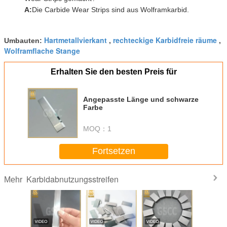
A:
Die Carbide Wear Strips sind aus Wolframkarbid.
Hartmetallvierkant
rechteckige Karbidfreie räume
Umbauten:
,
,
Wolframflache Stange
Erhalten Sie den besten Preis für
Angepasste Länge und schwarze
Farbe
MOQ：
1
Fortsetzen
Karbidabnutzungsstreifen
Mehr