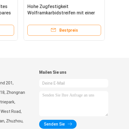
ltes
Hohe Zugfestigkeit
tbares
Wolframkarbidstreifen mit einer
Dichte von 14,9-15,1 G/cm3
Bestpreis
Mailen Sie uns
nd 201,
 18, Zhongnan
triepark,
a West Road,
an, Zhuzhou,
Senden Sie