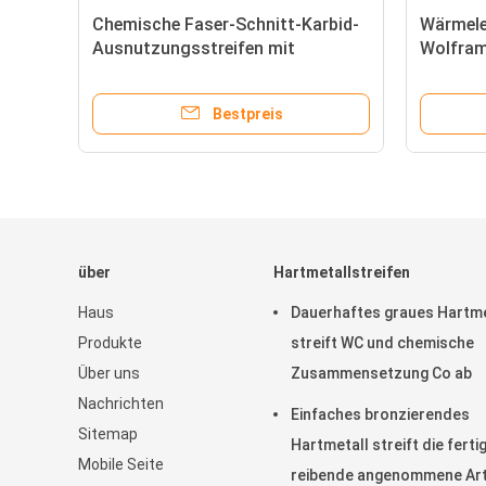
Chemische Faser-Schnitt-Karbid-
Wärmele
Ausnutzungsstreifen mit
Wolfram
ausgezeichneter
Oberfläc
Abnutzungsbeständigkeit
Bestpreis
über
Hartmetallstreifen
Haus
Dauerhaftes graues Hartme
Produkte
streift WC und chemische
Über uns
Zusammensetzung Co ab
Nachrichten
Einfaches bronzierendes
Sitemap
Hartmetall streift die ferti
Mobile Seite
reibende angenommene Ar