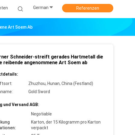
German
hten
Referenzen
mene Art Soem Ab
rner Schneider-streift gerades Hartmetall die
ge reibende angenommene Art Soem ab
tdetails:
ftsort:
Zhuzhou, Hunan, China (Festland)
nname:
Gold Sword
g und Versand AGB:
Negotiable
ckung
Karton, der 15 Kilogramm pro Karton
ationen:
verpackt