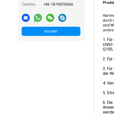
Produ
Telefon:
+86-18742593666
Hartme
durch 
sind W
untersc
Kontakt
1. Für
stirbt
Q195, 
2. Für
3. Für
der W
4. Ver
5. Str
6. Die
Anwen
werde