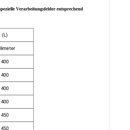
ezielle Verarbeitungsfelder entsprechend
(L)
llimeter
400
400
400
400
450
450