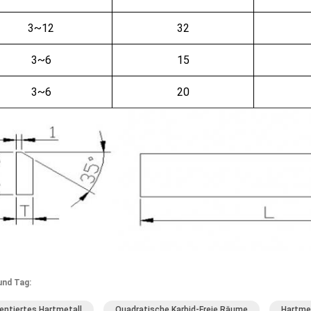
3~12
32
3~6
15
3~6
20
und Tag:
ntiertes Hartmetall
Quadratische Karbid-Freie Räume
Hartme