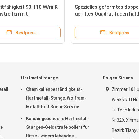
itfähigkeit 90-110 W/m·K
Spezielles geformtes doppe
streifen mit
gerilltes Quadrat fügen hal
henrauheit Ra 0.4
besonders angefertigt ein
Bestpreis
Bestpreis
Hartmetallstange
Folgen Sie uns
tall
Chemikalienbeständigkeits-
Zimmer 101 u
Hartmetall-Stange, Wolfram-
Werkstatt Nr.
Metall-Rod Soem-Service
Hi-Tech Indus
Kundengebundene Hartmetall-
Nr.329, Xinm
ge
Stangen-Geldstrafe poliert für
Bezirk Tianyu
t
Hitze - widerstehendes