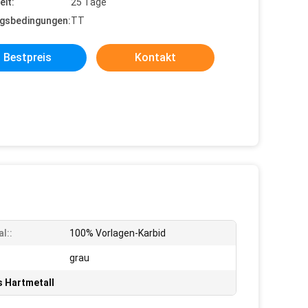
eit:
25 Tage
gsbedingungen:
TT
Bestpreis
Kontakt
l::
100% Vorlagen-Karbid
:
grau
s Hartmetall