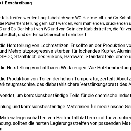
kt-Beschreibung
tallstreifen werden hauptsächlich vom WC-Hartmetall- und Co-Kobal
die Pulverherstellung gemischt werden, vom mahlenden, drückenden u
C und Co. Der Inhalt von WC und von Co in den Karbidstreifen, die für 
hiedlich, und der Einsatzbereich ist sehr breit.
 die Herstellung von Lochmatrizen. Er sollte an der Produktio
 und Mehrplatzprogressive sterben für lochendes Kupfer, Aluminiu
SPCC, Stahlblech des Silikons, Hardware, Standardteile, obere 
 die Herstellung von haltbaren Werkzeugen. Wie Holzbearbeitun
 die Produktion von Teilen der hohen Temperatur, zerteilt Abnutz
erkzeugmaschine, das diebstahlsichere Verstärkungsbrett des 
wendet, um korrosionsbeständige Teile für die chemische Indust
ahlung und korrosionsbeständige Materialien für medizinische Ge
 Materialeigenschaften von Hartmetallblättern sind für verschi
dung, sollten die harten Legierungsstreifen von passenden Ma
n