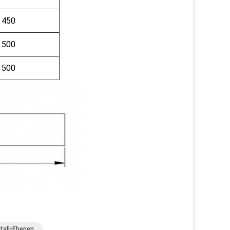
450
500
500
tall-Ebenen