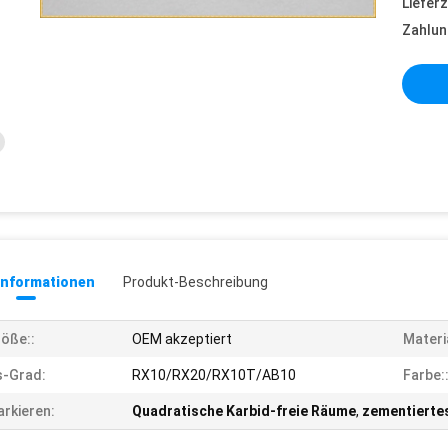
Lieferz
Zahlun
informationen
Produkt-Beschreibung
öße::
OEM akzeptiert
Materia
s-Grad:
RX10/RX20/RX10T/AB10
Farbe:
rkieren:
Quadratische Karbid-freie Räume
,
zementierte