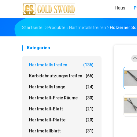
Haus
P
Startseite
Produkte
Hartmetallstreifen
Hölzerner Sc
Kategorien
Hartmetallstreifen
(136)
Karbidabnutzungsstreifen
(66)
Hartmetallstange
(24)
Hartmetall-Freie Räume
(30)
Hartmetall-Blatt
(21)
Hartmetall-Platte
(20)
Hartmetallblatt
(31)