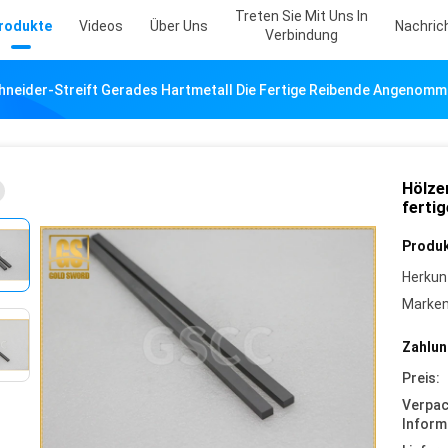
Treten Sie Mit Uns In
rodukte
Videos
Über Uns
Nachric
Verbindung
hneider-Streift Gerades Hartmetall Die Fertige Reibende Angenom
Hölze
ferti
Produk
Herkun
Marke
Zahlun
Preis:
Verpa
Inform