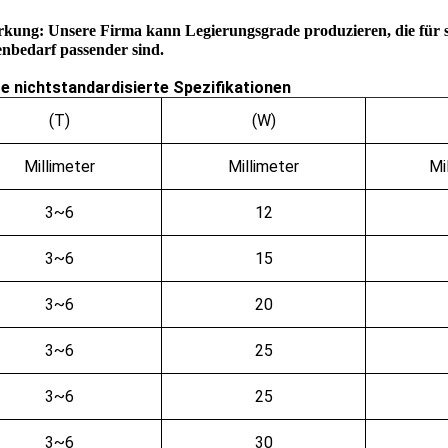
ung: Unsere Firma kann Legierungsgrade produzieren, die für sp
nbedarf passender sind.
e nichtstandardisierte Spezifikationen
(T)
(W)
Millimeter
Millimeter
Mi
3~6
12
3~6
15
3~6
20
3~6
25
3~6
25
3~6
30