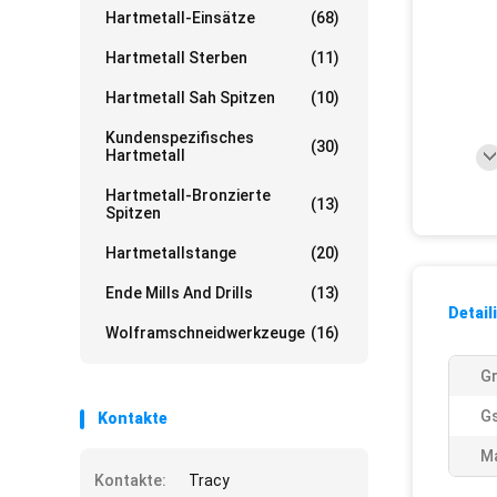
Hartmetall-Einsätze
(68)
Hartmetall Sterben
(11)
Hartmetall Sah Spitzen
(10)
Kundenspezifisches
(30)
Hartmetall
Hartmetall-Bronzierte
(13)
Spitzen
Hartmetallstange
(20)
Ende Mills And Drills
(13)
Detail
Wolframschneidwerkzeuge
(16)
Gr
G
Kontakte
Ma
Kontakte:
Tracy