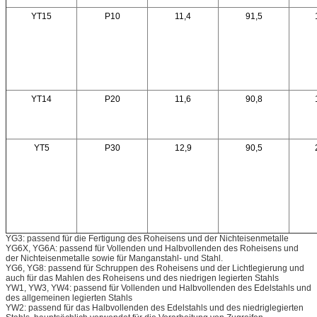
YT15
P10
11,4
91,5
YT14
P20
11,6
90,8
YT5
P30
12,9
90,5
YG3: passend für die Fertigung des Roheisens und der Nichteisenmetalle
YG6X, YG6A: passend für Vollenden und Halbvollenden des Roheisens und
der Nichteisenmetalle sowie für Manganstahl- und Stahl.
YG6, YG8: passend für Schruppen des Roheisens und der Lichtlegierung und
auch für das Mahlen des Roheisens und des niedrigen legierten Stahls
YW1, YW3, YW4: passend für Vollenden und Halbvollenden des Edelstahls und
des allgemeinen legierten Stahls
YW2: passend für das Halbvollenden des Edelstahls und des niedriglegierten