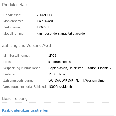
Produktdetails
Herkunftsort:
ZHUZHOU
Markenname:
Gold sword
Zertifizierung:
ISO9001
Modellnummer:
kann besonders angefertigt werden
Zahlung und Versand AGB
Min Bestellmenge:
1PCS
Preis:
kilogramme/pcs
Verpackung Informationen:
Papierkästen, Holzkisten、 Karton, Eisenfaß
Lieferzeit:
15~20 Tage
Zahlungsbedingungen:
L/C, D/A, D/P, D/P, T/T, T/T, Western Union
Versorgungsmaterial-Fähigkeit:
10000pcs/Month
Beschreibung
Karbidabnutzungsstreifen