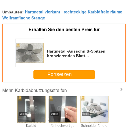
Hartmetallvierkant
rechteckige Karbidfreie räume
Umbauten:
,
,
Wolframflache Stange
Erhalten Sie den besten Preis für
Hartmetall-Ausschnitt-Spitzen,
bronzierendes Blatt
YG8/YW2/YG15/YT15/YT5/YG20
A320 4160511,
Fortsetzen
Karbidabnutzungsstreifen
Mehr
asste
angepasste Breite
Verpackungskarton
Mahlungs-
Verpac
e und
Karbid
für hochwertige
Schneider für die
Karbidvers