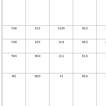
YG6
K15
14,95
90,5
YG8
K20
14,8
89,5
YW1
M10
13,1
91,6
W2
M20
13
90,6