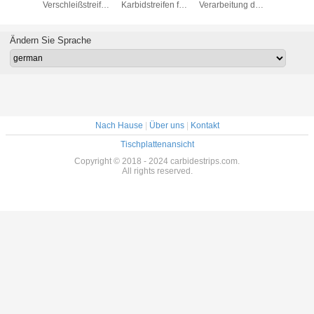
e Farbe
Verschleißstreifen
Karbidstreifen für
Verarbeitung der
mit einer
Hochpräzisions
industrielle
Lithium-Batterie
Toleran
Toleranz für die
Anwendungen
Kartonver
Automobilindustrie
Ändern Sie Sprache
Nach Hause
|
Über uns
|
Kontakt
Tischplattenansicht
Copyright © 2018 - 2024 carbidestrips.com.
All rights reserved.