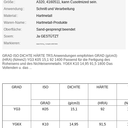
Größe::
A320, 4160511, kann Cusotmized sein.
Anwendung::
Schnitt und Verarbeitung
Material::
Hartmetall
Waren-Name::
Hartmetall-Produkte
Oberfläche:
Sand-gesprengt beendet
Soem:
Ja GESTÜTZT
Markieren:
,
tungsten flat bar
rectangular carbide blanks
GRAD ISO DICHTE HÄRTE TRS Anwendungen empfohlen GRAD (g/cm3)
(HRA) (N/mm2) YG3 K05 15,1 92 1400 Passend für die Fertigung des
Roheisens und des Nichteisenmetalls. YG6X K10 14,95 91,5 1800 Das
Vollenden u. das ...
GRAD
ISO
DICHTE
HÄRTE
GRAD
(g/cm3)
(HRA)
(
YG3
K05
15,1
92
YG6X
K10
14,95
91,5