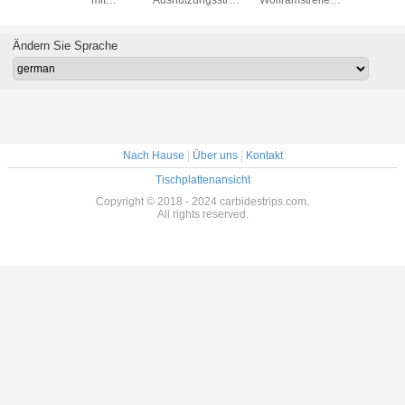
lierter
Wolframkarbidstreifen
mit
mit
Legieru
henveredelung
für schwere
ausgezeichneter
Oberflächenrauheit
Quadrat-K
Anwendungen
Abnutzungsbeständigkeit
Ra 0.4
freie R
Ändern Sie Sprache
Karbid-Qu
Vorrat f
Blatt-Schä
Nach Hause
|
Über uns
|
Kontakt
Tischplattenansicht
Copyright © 2018 - 2024 carbidestrips.com.
All rights reserved.