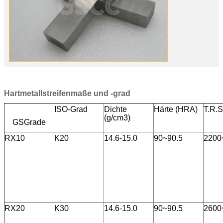
Hartmetallstreifenmaße und -grad
ISO-Grad
Dichte
Härte (HRA)
T.R.
(g/cm3)
GSGrade
RX10
K20
14.6-15.0
90~90.5
2200
RX20
K30
14.6-15.0
90~90.5
2600