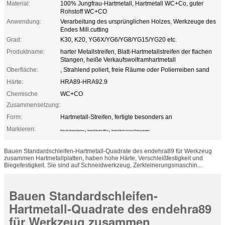
Material:
100% Jungfrau-Hartmetall, Hartmetall WC+Co, guter
Rohstoff WC+CO
Anwendung:
Verarbeitung des ursprünglichen Holzes, Werkzeuge des
Endes Mill.cutting
Grad:
K30, K20, YG6X/YG6/YG8/YG15/YG20 etc.
Produktname:
harter Metallstreifen, Blatt-Hartmetallstreifen der flachen
Stangen, heiße Verkaufswolframhartmetall
Oberfläche:
, Strahlend poliert, freie Räume oder Polierreiben sand
Härte:
HRA89-HRA92.9
Chemische
WC+CO
Zusammensetzung:
Form:
Hartmetall-Streifen, fertigte besonders an
Markieren:
,
,
Reiben Sie Hartmetall-Quadrate
Hartmetall-Quadrate HRA 89
Hartmetall-Streifen für bauen Werkzeug zusammen
Bauen Standardschleifen-Hartmetall-Quadrate des endehra89 für Werkzeug
zusammen Hartmetallplatten, haben hohe Härte, Verschleißfestigkeit und
Biegefestigkeit. Sie sind auf Schneidwerkzeug, Zerkleinerungsmaschin...
Bauen Standardschleifen-
Hartmetall-Quadrate des endehra89
für Werkzeug zusammen