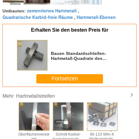
zementiertes Hartmetall
Umbauten:
,
Quadratische Karbid-freie Räume
Hartmetall-Ebenen
,
Erhalten Sie den besten Preis für
Bauen Standardschleifen-
Hartmetall-Quadrate des
endehra89 für Werkzeug
zusammen
Fortsetzen
Hartmetallstreifen
Mehr
fähigkeit
Gepolsterte
Chemische Faser-
Wärmeleitfähigkeit
Super br
 W/m·K
Oberflächenveredelung
Schnitt-Karbid-
90-110 W/m·K
Karbid str
rbidstreifen
mit
Ausnutzungsstreifen
Wolframstreifen
420*3.0,