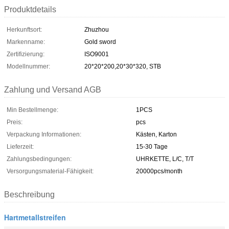
Produktdetails
Herkunftsort:
Zhuzhou
Markenname:
Gold sword
Zertifizierung:
ISO9001
Modellnummer:
20*20*200,20*30*320, STB
Zahlung und Versand AGB
Min Bestellmenge:
1PCS
Preis:
pcs
Verpackung Informationen:
Kästen, Karton
Lieferzeit:
15-30 Tage
Zahlungsbedingungen:
UHRKETTE, L/C, T/T
Versorgungsmaterial-Fähigkeit:
20000pcs/month
Beschreibung
Hartmetallstreifen